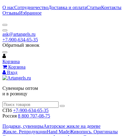
О нас
Сотрудничество
Доставка и оплата
Статьи
Контакты
Отзывы
Избранное
ask@artangels.ru
+7-900-634-65-35
Обратный звонок
Корзина
Корзина
Вход
Сувениры оптом
и в розницу
СПб
+7-900-634-65-35
Россия
8 800 707-08-75
Подарки, сувениры
Авторское жикле на дереве
Жикле. Репродукции
Hand Made
Живопись. Оригиналы