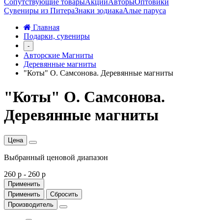
Сопутствующие товары
Акции
Авторы
Оптовики
Сувениры из Питера
Знаки зодиака
Алые паруса
Главная
Подарки, сувениры
-
Авторские Магниты
Деревянные магниты
"Коты" О. Самсонова. Деревянные магниты
"Коты" О. Самсонова.
Деревянные магниты
Цена
Выбранный ценовой диапазон
260 р
-
260 р
Применить
Применить
Сбросить
Производитель