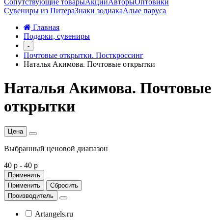
Сопутствующие товары
Акции
Авторы
Оптовики
Сувениры из Питера
Знаки зодиака
Алые паруса
Главная
Подарки, сувениры
-
Почтовые открытки. Посткроссинг
Наталья Акимова. Почтовые открытки
Наталья Акимова. Почтовые
открытки
Цена
Выбранный ценовой диапазон
40 р
-
40 р
Применить
Применить
Сбросить
Производитель
Artangels.ru