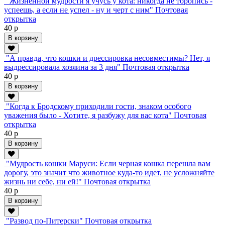
"Жизненной мудрости я учусь у кота: никогда не торопись -
успеешь, а если не успел - ну и черт с ним" Почтовая
открытка
40 р
В корзину
"А правда, что кошки и дрессировка несовместимы? Нет, я
выдрессировала хозяина за 3 дня" Почтовая открытка
40 р
В корзину
"Когда к Бродскому приходили гости, знаком особого
уважения было - Хотите, я разбужу для вас кота" Почтовая
открытка
40 р
В корзину
"Мудрость кошки Маруси: Если черная кошка перешла вам
дорогу, это значит что животное куда-то идет, не усложняйте
жизнь ни себе, ни ей!" Почтовая открытка
40 р
В корзину
"Развод по-Питерски" Почтовая открытка