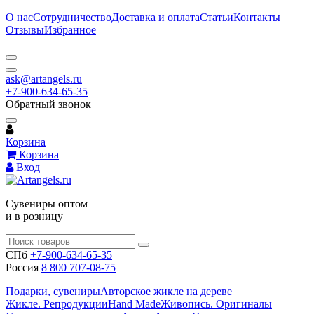
О нас
Сотрудничество
Доставка и оплата
Статьи
Контакты
Отзывы
Избранное
ask@artangels.ru
+7-900-634-65-35
Обратный звонок
Корзина
Корзина
Вход
Сувениры оптом
и в розницу
СПб
+7-900-634-65-35
Россия
8 800 707-08-75
Подарки, сувениры
Авторское жикле на дереве
Жикле. Репродукции
Hand Made
Живопись. Оригиналы