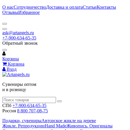
О нас
Сотрудничество
Доставка и оплата
Статьи
Контакты
Отзывы
Избранное
ask@artangels.ru
+7-900-634-65-35
Обратный звонок
Корзина
Корзина
Вход
Сувениры оптом
и в розницу
СПб
+7-900-634-65-35
Россия
8 800 707-08-75
Подарки, сувениры
Авторское жикле на дереве
Жикле. Репродукции
Hand Made
Живопись. Оригиналы