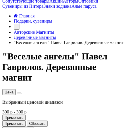
Сопутствующие товары
Акции
Авторы
Оптовики
Сувениры из Питера
Знаки зодиака
Алые паруса
Главная
Подарки, сувениры
-
Авторские Магниты
Деревянные магниты
"Веселые ангелы" Павел Гаврилов. Деревянные магнит
"Веселые ангелы" Павел
Гаврилов. Деревянные
магнит
Цена
Выбранный ценовой диапазон
300 р
-
300 р
Применить
Применить
Сбросить