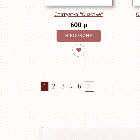
Статуэтка "Счастье"
С
600 р
В КОРЗИНУ
1
2
3
6
…