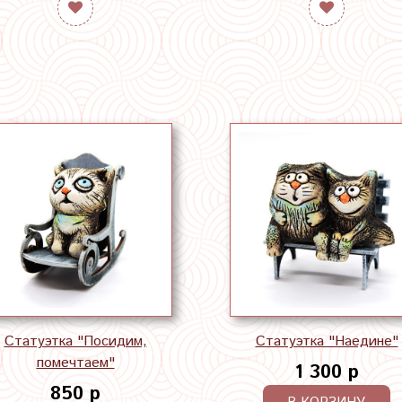
Статуэтка "Посидим,
Статуэтка "Наедине"
помечтаем"
1 300 р
850 р