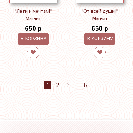
"Лети к мечтам!"
"От всей души!"
Магнит
Магнит
650 р
650 р
В КОРЗИНУ
В КОРЗИНУ
1
2
3
6
…