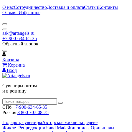
О нас
Сотрудничество
Доставка и оплата
Статьи
Контакты
Отзывы
Избранное
ask@artangels.ru
+7-900-634-65-35
Обратный звонок
Корзина
Корзина
Вход
Сувениры оптом
и в розницу
СПб
+7-900-634-65-35
Россия
8 800 707-08-75
Подарки, сувениры
Авторское жикле на дереве
Жикле. Репродукции
Hand Made
Живопись. Оригиналы