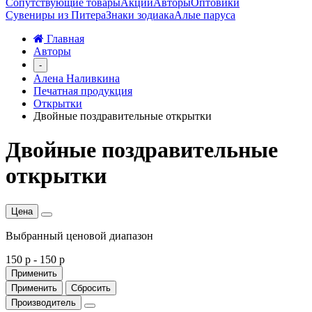
Сопутствующие товары
Акции
Авторы
Оптовики
Сувениры из Питера
Знаки зодиака
Алые паруса
Главная
Авторы
-
Алена Наливкина
Печатная продукция
Открытки
Двойные поздравительные открытки
Двойные поздравительные
открытки
Цена
Выбранный ценовой диапазон
150 р
-
150 р
Применить
Применить
Сбросить
Производитель