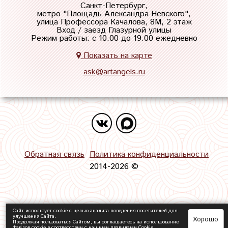
Санкт-Петербург,
метро "
Площадь Александра Невского
",
улица Профессора Качалова, 8М, 2 этаж
Вход / заезд Глазурной улицы
Режим работы: с 10.00 до 19.00 ежедневно
Показать на карте
ask@artangels.ru
Обратная связь
Политика конфиденциальности
2014-2026 ©
Сайт использует cookie с целью анализа поведения посетителей для
улучшения Сайта.
Хорошо
Продолжая пользоваться Сайтом, вы соглашаетесь на использование
файлов cookie в соответствии с нашими
правилами Сookie
.