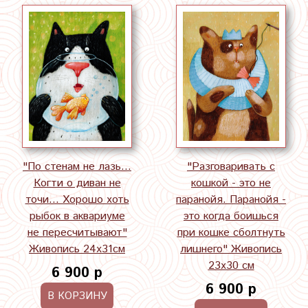
"По стенам не лазь...
"Разговаривать с
Когти о диван не
кошкой - это не
точи... Хорошо хоть
паранойя. Паранойя -
рыбок в аквариуме
это когда боишься
не пересчитывают"
при кошке сболтнуть
Живопись 24х31см
лишнего" Живопись
23х30 см
6 900 р
6 900 р
В КОРЗИНУ