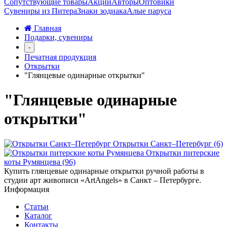
Сопутствующие товары
Акции
Авторы
Оптовики
Сувениры из Питера
Знаки зодиака
Алые паруса
Главная
Подарки, сувениры
-
Печатная продукция
Открытки
"Глянцевые одинарные открытки"
"Глянцевые одинарные
открытки"
Открытки Санкт–Петербург (6)
Открытки питерские
коты Румянцева (96)
Купить глянцевые одинарные открытки ручной работы в
студии арт живописи «ArtAngels» в Санкт – Петербурге.
Информация
Статьи
Каталог
Контакты