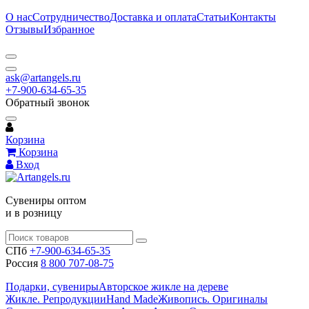
О нас
Сотрудничество
Доставка и оплата
Статьи
Контакты
Отзывы
Избранное
ask@artangels.ru
+7-900-634-65-35
Обратный звонок
Корзина
Корзина
Вход
Сувениры оптом
и в розницу
СПб
+7-900-634-65-35
Россия
8 800 707-08-75
Подарки, сувениры
Авторское жикле на дереве
Жикле. Репродукции
Hand Made
Живопись. Оригиналы