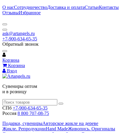
О нас
Сотрудничество
Доставка и оплата
Статьи
Контакты
Отзывы
Избранное
ask@artangels.ru
+7-900-634-65-35
Обратный звонок
Корзина
Корзина
Вход
Сувениры оптом
и в розницу
СПб
+7-900-634-65-35
Россия
8 800 707-08-75
Подарки, сувениры
Авторское жикле на дереве
Жикле. Репродукции
Hand Made
Живопись. Оригиналы