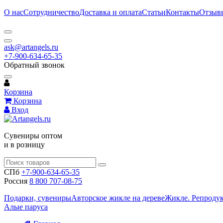
О нас
Сотрудничество
Доставка и оплата
Статьи
Контакты
Отзыв
ask@artangels.ru
+7-900-634-65-35
Обратный звонок
Корзина
Корзина
Вход
Сувениры оптом
и в розницу
СПб
+7-900-634-65-35
Россия
8 800 707-08-75
Подарки, сувениры
Авторское жикле на дереве
Жикле. Репроду
Алые паруса