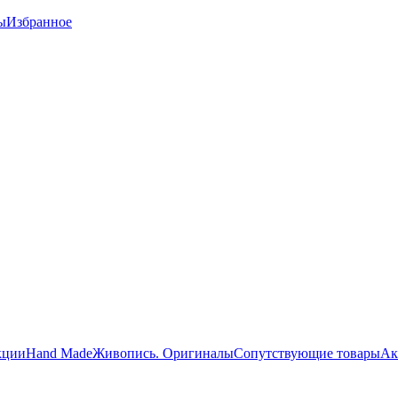
ы
Избранное
кции
Hand Made
Живопись. Оригиналы
Сопутствующие товары
Ак