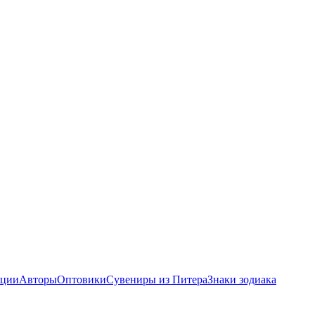
ции
Авторы
Оптовики
Сувениры из Питера
Знаки зодиака