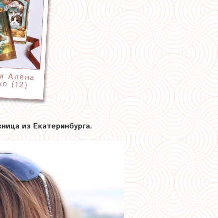
и Алена
о (12)
ница из Екатеринбурга.