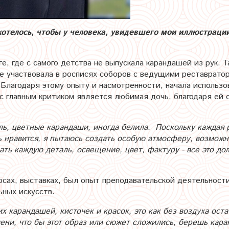
хотелось, чтобы у человека, увидевшего мои иллюстраци
е, где с самого детства не выпускала карандашей из рук. 
е участвовала в росписях соборов с ведущими реставратор
 Благодаря этому опыту и насмотренности, начала использ
с главным критиком является любимая дочь, благодаря ей 
ь, цветные карандаши, иногда белила. Поскольку каждая р
ь нравится, я пытаюсь создать особую атмосферу, возможн
ть каждую деталь, освещение, цвет, фактуру - все это до
урсах, выставках, был опыт преподавательской деятельнос
ьных искусств.
 карандашей, кисточек и красок, это как без воздуха оста
ени, что бы этот образ или сюжет сложились, берешь кара