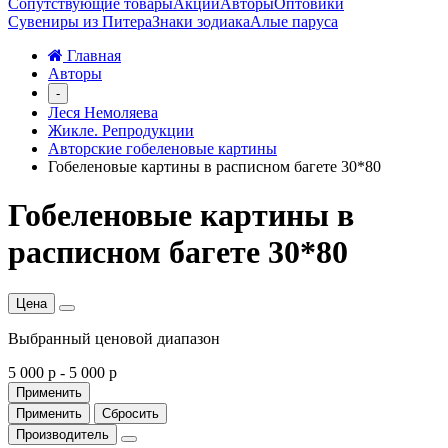
Сопутствующие товары
Акции
Авторы
Оптовики
Сувениры из Питера
Знаки зодиака
Алые паруса
Главная
Авторы
-
Леся Немоляева
Жикле. Репродукции
Авторские гобеленовые картины
Гобеленовые картины в расписном багете 30*80
Гобеленовые картины в
расписном багете 30*80
Цена
Выбранный ценовой диапазон
5 000 р
-
5 000 р
Применить
Применить
Сбросить
Производитель