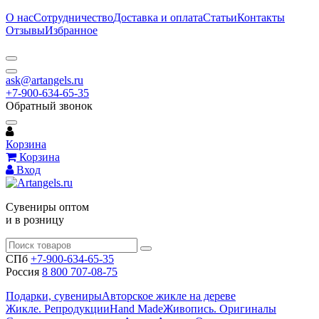
О нас
Сотрудничество
Доставка и оплата
Статьи
Контакты
Отзывы
Избранное
ask@artangels.ru
+7-900-634-65-35
Обратный звонок
Корзина
Корзина
Вход
Сувениры оптом
и в розницу
СПб
+7-900-634-65-35
Россия
8 800 707-08-75
Подарки, сувениры
Авторское жикле на дереве
Жикле. Репродукции
Hand Made
Живопись. Оригиналы