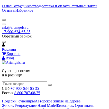
О нас
Сотрудничество
Доставка и оплата
Статьи
Контакты
Отзывы
Избранное
ask@artangels.ru
+7-900-634-65-35
Обратный звонок
Корзина
Корзина
Вход
Сувениры оптом
и в розницу
СПб
+7-900-634-65-35
Россия
8 800 707-08-75
Подарки, сувениры
Авторское жикле на дереве
Жикле. Репродукции
Hand Made
Живопись. Оригиналы