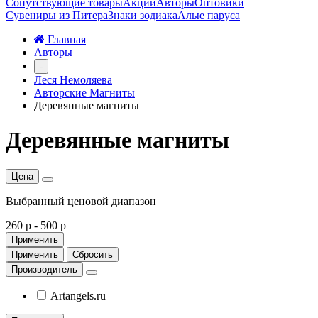
Сопутствующие товары
Акции
Авторы
Оптовики
Сувениры из Питера
Знаки зодиака
Алые паруса
Главная
Авторы
-
Леся Немоляева
Авторские Магниты
Деревянные магниты
Деревянные магниты
Цена
Выбранный ценовой диапазон
260 р
-
500 р
Применить
Применить
Сбросить
Производитель
Artangels.ru