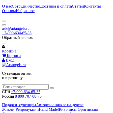
О нас
Сотрудничество
Доставка и оплата
Статьи
Контакты
Отзывы
Избранное
ask@artangels.ru
+7-900-634-65-35
Обратный звонок
Корзина
Корзина
Вход
Сувениры оптом
и в розницу
СПб
+7-900-634-65-35
Россия
8 800 707-08-75
Подарки, сувениры
Авторское жикле на дереве
Жикле. Репродукции
Hand Made
Живопись. Оригиналы