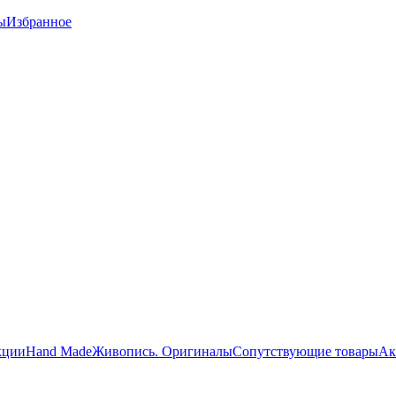
ы
Избранное
кции
Hand Made
Живопись. Оригиналы
Сопутствующие товары
Ак