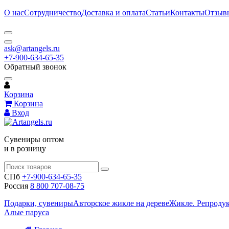
О нас
Сотрудничество
Доставка и оплата
Статьи
Контакты
Отзыв
ask@artangels.ru
+7-900-634-65-35
Обратный звонок
Корзина
Корзина
Вход
Сувениры оптом
и в розницу
СПб
+7-900-634-65-35
Россия
8 800 707-08-75
Подарки, сувениры
Авторское жикле на дереве
Жикле. Репроду
Алые паруса