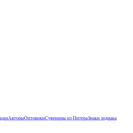
ции
Авторы
Оптовики
Сувениры из Питера
Знаки зодиака