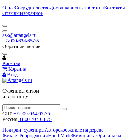
О нас
Сотрудничество
Доставка и оплата
Статьи
Контакты
Отзывы
Избранное
ask@artangels.ru
+7-900-634-65-35
Обратный звонок
Корзина
Корзина
Вход
Сувениры оптом
и в розницу
СПб
+7-900-634-65-35
Россия
8 800 707-08-75
Подарки, сувениры
Авторское жикле на дереве
Жикле. Репродукции
Hand Made
Живопись. Оригиналы