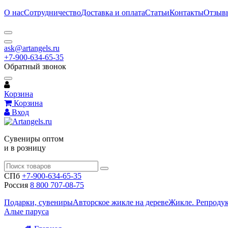
О нас
Сотрудничество
Доставка и оплата
Статьи
Контакты
Отзыв
ask@artangels.ru
+7-900-634-65-35
Обратный звонок
Корзина
Корзина
Вход
Сувениры оптом
и в розницу
СПб
+7-900-634-65-35
Россия
8 800 707-08-75
Подарки, сувениры
Авторское жикле на дереве
Жикле. Репроду
Алые паруса