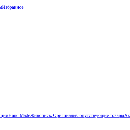
ы
Избранное
кции
Hand Made
Живопись. Оригиналы
Сопутствующие товары
Ак