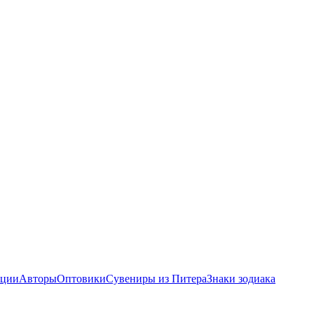
ции
Авторы
Оптовики
Сувениры из Питера
Знаки зодиака