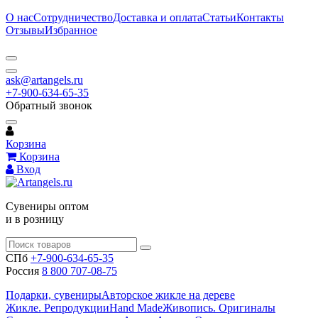
О нас
Сотрудничество
Доставка и оплата
Статьи
Контакты
Отзывы
Избранное
ask@artangels.ru
+7-900-634-65-35
Обратный звонок
Корзина
Корзина
Вход
Сувениры оптом
и в розницу
СПб
+7-900-634-65-35
Россия
8 800 707-08-75
Подарки, сувениры
Авторское жикле на дереве
Жикле. Репродукции
Hand Made
Живопись. Оригиналы