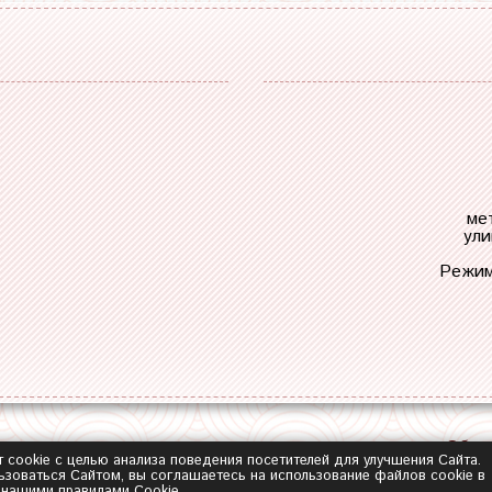
ме
ули
Режим
Обра
т cookie с целью анализа поведения посетителей для улучшения Сайта.
зоваться Сайтом, вы соглашаетесь на использование файлов cookie в
с нашими
правилами Сookie
.