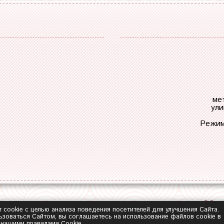
ме
ули
Режим
Обра
т cookie с целью анализа поведения посетителей для улучшения Сайта.
зоваться Сайтом, вы соглашаетесь на использование файлов cookie в
с нашими
правилами Сookie
.