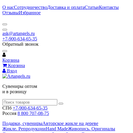
О нас
Сотрудничество
Доставка и оплата
Статьи
Контакты
Отзывы
Избранное
ask@artangels.ru
+7-900-634-65-35
Обратный звонок
Корзина
Корзина
Вход
Сувениры оптом
и в розницу
СПб
+7-900-634-65-35
Россия
8 800 707-08-75
Подарки, сувениры
Авторское жикле на дереве
Жикле. Репродукции
Hand Made
Живопись. Оригиналы