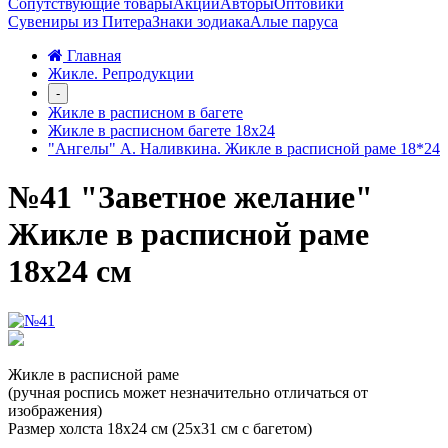
Сопутствующие товары
Акции
Авторы
Оптовики
Сувениры из Питера
Знаки зодиака
Алые паруса
Главная
Жикле. Репродукции
-
Жикле в расписном в багете
Жикле в расписном багете 18х24
"Ангелы" А. Наливкина. Жикле в расписной раме 18*24
№41 "Заветное желание"
Жикле в расписной раме
18х24 см
Жикле в расписной раме
(ручная роспись может незначительно отличаться от
изображения)
Размер холста 18х24 см (25х31 см с багетом)