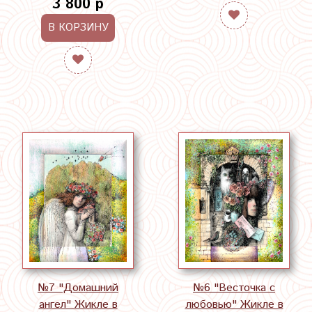
3 800 р
В КОРЗИНУ
№7 "Домашний
№6 "Весточка с
ангел" Жикле в
любовью" Жикле в