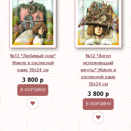
№13 "Любимый дом"
№12 "Ангел
Жикле в расписной
исполняющий
раме 18х24 см
мечты" Жикле в
расписной раме
3 800 р
18х24 см
В КОРЗИНУ
3 800 р
В КОРЗИНУ