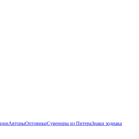
ции
Авторы
Оптовики
Сувениры из Питера
Знаки зодиака