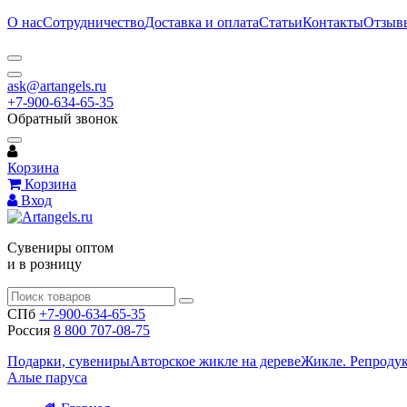
О нас
Сотрудничество
Доставка и оплата
Статьи
Контакты
Отзыв
ask@artangels.ru
+7-900-634-65-35
Обратный звонок
Корзина
Корзина
Вход
Сувениры оптом
и в розницу
СПб
+7-900-634-65-35
Россия
8 800 707-08-75
Подарки, сувениры
Авторское жикле на дереве
Жикле. Репроду
Алые паруса