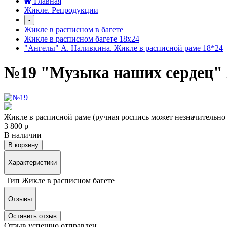
Главная
Жикле. Репродукции
-
Жикле в расписном в багете
Жикле в расписном багете 18х24
"Ангелы" А. Наливкина. Жикле в расписной раме 18*24
№19 "Музыка наших сердец" 
Жикле в расписной раме (ручная роспись может незначительно о
3 800 р
В наличии
В корзину
Характеристики
Тип
Жикле в расписном багете
Отзывы
Оставить отзыв
Отзыв успешно отправлен.