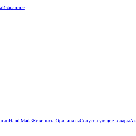
ы
Избранное
кции
Hand Made
Живопись. Оригиналы
Сопутствующие товары
Ак