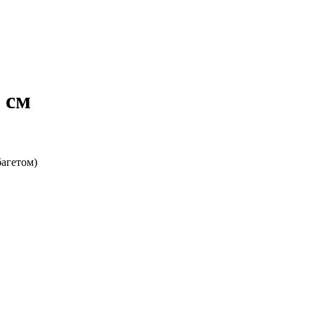
 см
багетом)