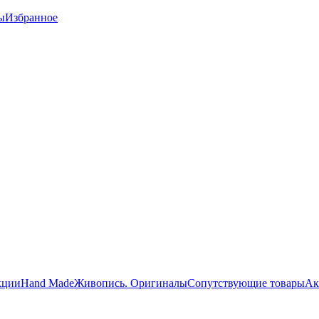
ы
Избранное
кции
Hand Made
Живопись. Оригиналы
Сопутствующие товары
Ак