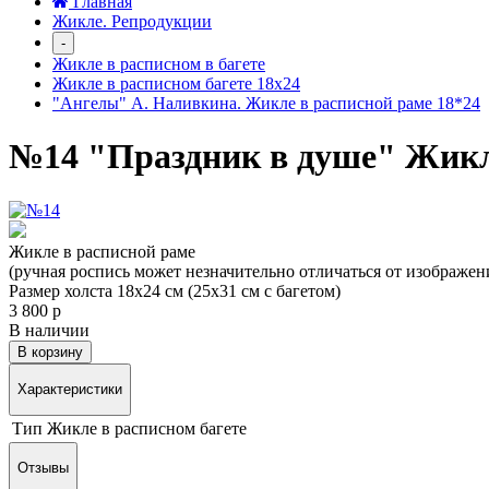
Главная
Жикле. Репродукции
-
Жикле в расписном в багете
Жикле в расписном багете 18х24
"Ангелы" А. Наливкина. Жикле в расписной раме 18*24
№14 "Праздник в душе" Жикле
Жикле в расписной раме
(ручная роспись может незначительно отличаться от изображен
Размер холста 18х24 см (25х31 см с багетом)
3 800 р
В наличии
В корзину
Характеристики
Тип
Жикле в расписном багете
Отзывы