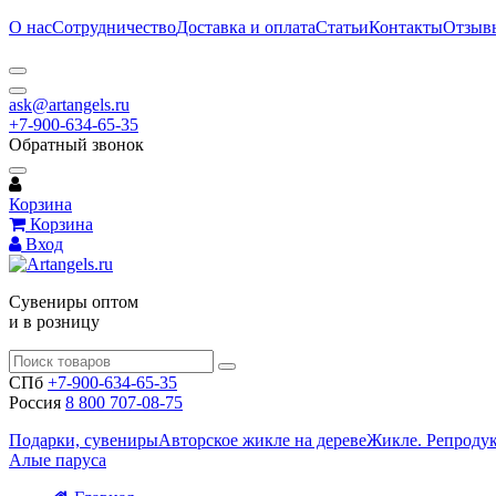
О нас
Сотрудничество
Доставка и оплата
Статьи
Контакты
Отзыв
ask@artangels.ru
+7-900-634-65-35
Обратный звонок
Корзина
Корзина
Вход
Сувениры оптом
и в розницу
СПб
+7-900-634-65-35
Россия
8 800 707-08-75
Подарки, сувениры
Авторское жикле на дереве
Жикле. Репроду
Алые паруса