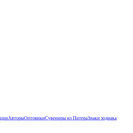
ции
Авторы
Оптовики
Сувениры из Питера
Знаки зодиака