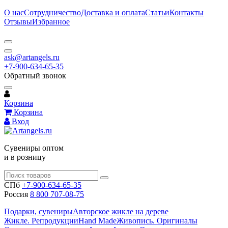
О нас
Сотрудничество
Доставка и оплата
Статьи
Контакты
Отзывы
Избранное
ask@artangels.ru
+7-900-634-65-35
Обратный звонок
Корзина
Корзина
Вход
Сувениры оптом
и в розницу
СПб
+7-900-634-65-35
Россия
8 800 707-08-75
Подарки, сувениры
Авторское жикле на дереве
Жикле. Репродукции
Hand Made
Живопись. Оригиналы