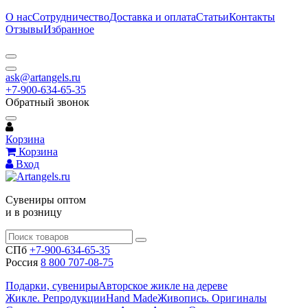
О нас
Сотрудничество
Доставка и оплата
Статьи
Контакты
Отзывы
Избранное
ask@artangels.ru
+7-900-634-65-35
Обратный звонок
Корзина
Корзина
Вход
Сувениры оптом
и в розницу
СПб
+7-900-634-65-35
Россия
8 800 707-08-75
Подарки, сувениры
Авторское жикле на дереве
Жикле. Репродукции
Hand Made
Живопись. Оригиналы