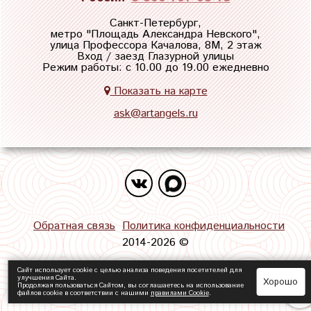
Санкт-Петербург,
метро "
Площадь Александра Невского
",
улица Профессора Качалова, 8М, 2 этаж
Вход / заезд Глазурной улицы
Режим работы: с 10.00 до 19.00 ежедневно
Показать на карте
ask@artangels.ru
Обратная связь
Политика конфиденциальности
2014-2026 ©
Сайт использует cookie с целью анализа поведения посетителей для
улучшения Сайта.
Хорошо
Продолжая пользоваться Сайтом, вы соглашаетесь на использование
файлов cookie в соответствии с нашими
правилами Сookie
.