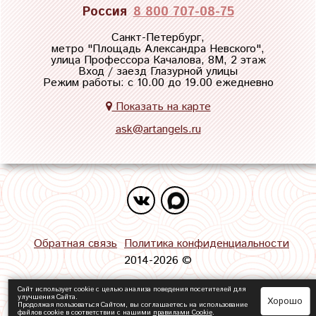
Россия
8 800 707-08-75
Санкт-Петербург,
метро "
Площадь Александра Невского
",
улица Профессора Качалова, 8М, 2 этаж
Вход / заезд Глазурной улицы
Режим работы: с 10.00 до 19.00 ежедневно
Показать на карте
ask@artangels.ru
Обратная связь
Политика конфиденциальности
2014-2026 ©
Сайт использует cookie с целью анализа поведения посетителей для
улучшения Сайта.
Хорошо
Продолжая пользоваться Сайтом, вы соглашаетесь на использование
файлов cookie в соответствии с нашими
правилами Сookie
.