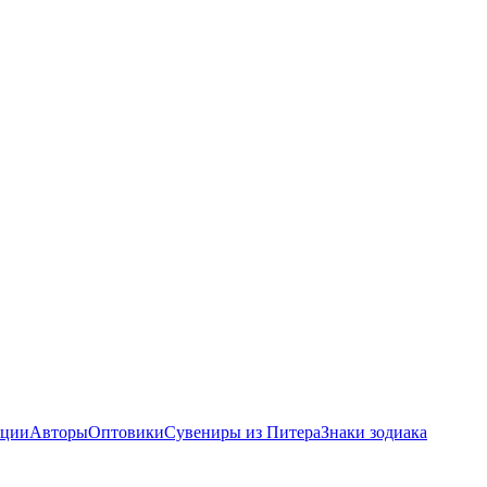
ции
Авторы
Оптовики
Сувениры из Питера
Знаки зодиака