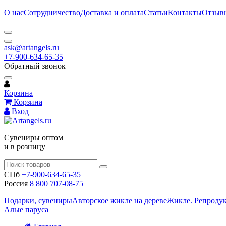
О нас
Сотрудничество
Доставка и оплата
Статьи
Контакты
Отзыв
ask@artangels.ru
+7-900-634-65-35
Обратный звонок
Корзина
Корзина
Вход
Сувениры оптом
и в розницу
СПб
+7-900-634-65-35
Россия
8 800 707-08-75
Подарки, сувениры
Авторское жикле на дереве
Жикле. Репроду
Алые паруса