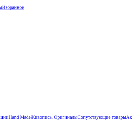
ы
Избранное
кции
Hand Made
Живопись. Оригиналы
Сопутствующие товары
Ак