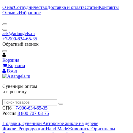
О нас
Сотрудничество
Доставка и оплата
Статьи
Контакты
Отзывы
Избранное
ask@artangels.ru
+7-900-634-65-35
Обратный звонок
Корзина
Корзина
Вход
Сувениры оптом
и в розницу
СПб
+7-900-634-65-35
Россия
8 800 707-08-75
Подарки, сувениры
Авторское жикле на дереве
Жикле. Репродукции
Hand Made
Живопись. Оригиналы