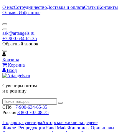
О нас
Сотрудничество
Доставка и оплата
Статьи
Контакты
Отзывы
Избранное
ask@artangels.ru
+7-900-634-65-35
Обратный звонок
Корзина
Корзина
Вход
Сувениры оптом
и в розницу
СПб
+7-900-634-65-35
Россия
8 800 707-08-75
Подарки, сувениры
Авторское жикле на дереве
Жикле. Репродукции
Hand Made
Живопись. Оригиналы