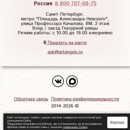
Россия
8 800 707-08-75
Санкт-Петербург,
метро "
Площадь Александра Невского
",
улица Профессора Качалова, 8М, 2 этаж
Вход / заезд Глазурной улицы
Режим работы: с 10.00 до 19.00 ежедневно
Показать на карте
ask@artangels.ru
Обратная связь
Политика конфиденциальности
2014-2026 ©
Сайт использует cookie с целью анализа поведения посетителей для
улучшения Сайта.
Хорошо
Продолжая пользоваться Сайтом, вы соглашаетесь на использование
файлов cookie в соответствии с нашими
правилами Сookie
.