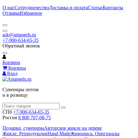
О нас
Сотрудничество
Доставка и оплата
Статьи
Контакты
Отзывы
Избранное
ask@artangels.ru
+7-900-634-65-35
Обратный звонок
Корзина
Корзина
Вход
Сувениры оптом
и в розницу
СПб
+7-900-634-65-35
Россия
8 800 707-08-75
Подарки, сувениры
Авторское жикле на дереве
Жикле. Репродукции
Hand Made
Живопись. Оригиналы