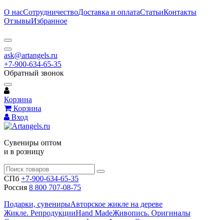
О нас
Сотрудничество
Доставка и оплата
Статьи
Контакты
Отзывы
Избранное
ask@artangels.ru
+7-900-634-65-35
Обратный звонок
Корзина
Корзина
Вход
Сувениры оптом
и в розницу
СПб
+7-900-634-65-35
Россия
8 800 707-08-75
Подарки, сувениры
Авторское жикле на дереве
Жикле. Репродукции
Hand Made
Живопись. Оригиналы