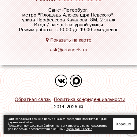
Санкт-Петербург,
метро "
Площадь Александра Невского
",
улица Профессора Качалова, 8М, 2 этаж
Вход / заезд Глазурной улицы
Режим работы: с 10.00 до 19.00 ежедневно
Показать на карте
ask@artangels.ru
Обратная связь
Политика конфиденциальности
2014-2026 ©
Сайт использует cookie с целью анализа поведения посетителей для
улучшения Сайта.
Хорошо
Продолжая пользоваться Сайтом, вы соглашаетесь на использование
файлов cookie в соответствии с нашими
правилами Сookie
.