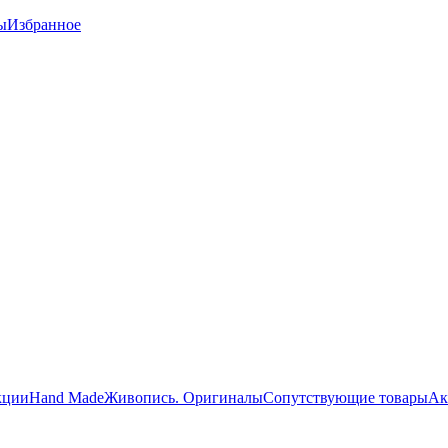
ы
Избранное
кции
Hand Made
Живопись. Оригиналы
Сопутствующие товары
Ак