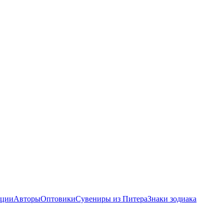
ции
Авторы
Оптовики
Сувениры из Питера
Знаки зодиака