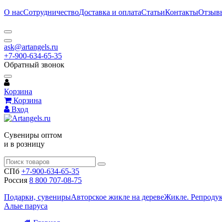
О нас
Сотрудничество
Доставка и оплата
Статьи
Контакты
Отзыв
ask@artangels.ru
+7-900-634-65-35
Обратный звонок
Корзина
Корзина
Вход
Сувениры оптом
и в розницу
СПб
+7-900-634-65-35
Россия
8 800 707-08-75
Подарки, сувениры
Авторское жикле на дереве
Жикле. Репроду
Алые паруса