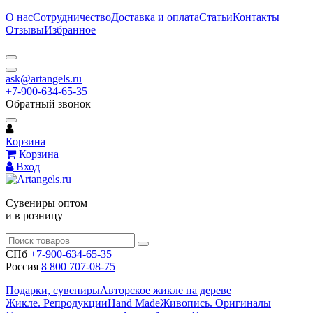
О нас
Сотрудничество
Доставка и оплата
Статьи
Контакты
Отзывы
Избранное
ask@artangels.ru
+7-900-634-65-35
Обратный звонок
Корзина
Корзина
Вход
Сувениры оптом
и в розницу
СПб
+7-900-634-65-35
Россия
8 800 707-08-75
Подарки, сувениры
Авторское жикле на дереве
Жикле. Репродукции
Hand Made
Живопись. Оригиналы