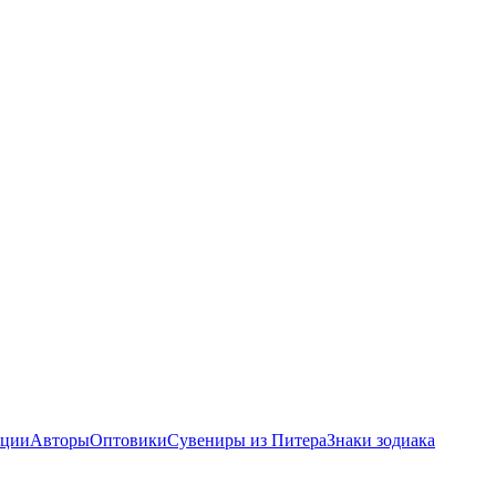
ции
Авторы
Оптовики
Сувениры из Питера
Знаки зодиака