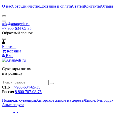
О нас
Сотрудничество
Доставка и оплата
Статьи
Контакты
Отзыв
ask@artangels.ru
+7-900-634-65-35
Обратный звонок
Корзина
Корзина
Вход
Сувениры оптом
и в розницу
СПб
+7-900-634-65-35
Россия
8 800 707-08-75
Подарки, сувениры
Авторское жикле на дереве
Жикле. Репроду
Алые паруса