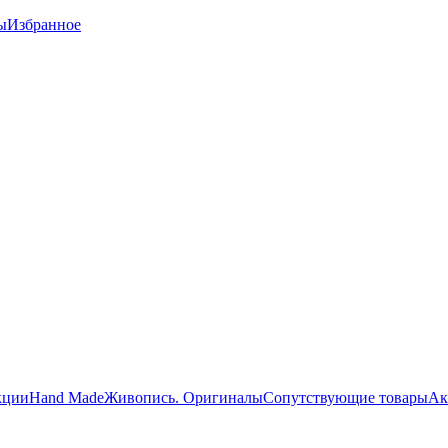
ы
Избранное
кции
Hand Made
Живопись. Оригиналы
Сопутствующие товары
Ак