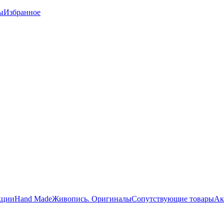
ы
Избранное
кции
Hand Made
Живопись. Оригиналы
Сопутствующие товары
Ак