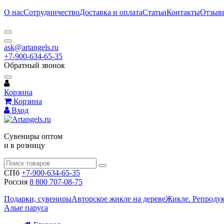
О нас
Сотрудничество
Доставка и оплата
Статьи
Контакты
Отзыв
ask@artangels.ru
+7-900-634-65-35
Обратный звонок
Корзина
Корзина
Вход
Сувениры оптом
и в розницу
СПб
+7-900-634-65-35
Россия
8 800 707-08-75
Подарки, сувениры
Авторское жикле на дереве
Жикле. Репроду
Алые паруса