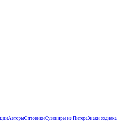
ции
Авторы
Оптовики
Сувениры из Питера
Знаки зодиака