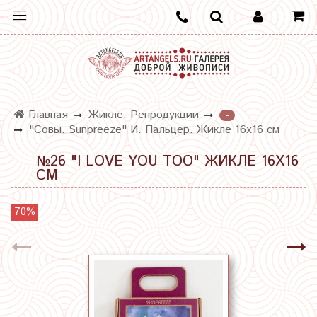
Главная
Жикле. Репродукции
-
"Совы. Sunpreeze" И. Пальцер. Жикле 16х16 см
№26 "I LOVE YOU TOO" ЖИКЛЕ 16Х16
СМ
70%