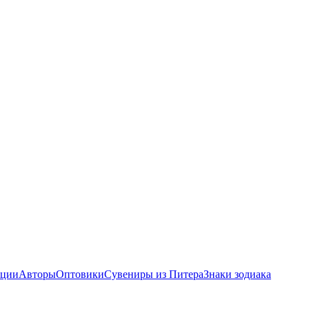
ции
Авторы
Оптовики
Сувениры из Питера
Знаки зодиака