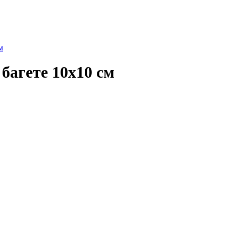
м
багете 10х10 см