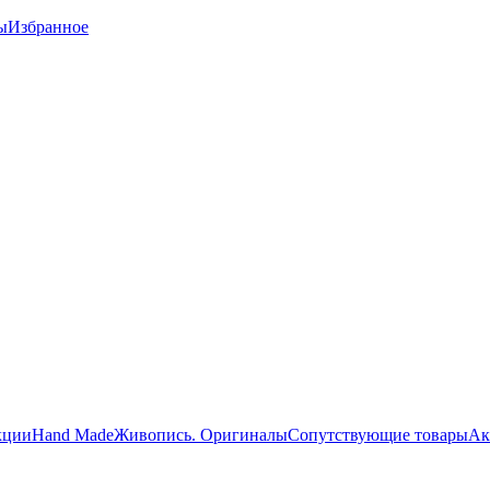
ы
Избранное
кции
Hand Made
Живопись. Оригиналы
Сопутствующие товары
Ак