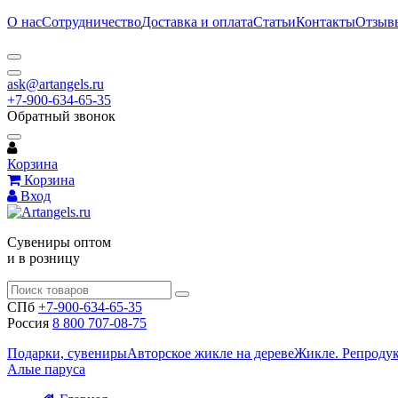
О нас
Сотрудничество
Доставка и оплата
Статьи
Контакты
Отзыв
ask@artangels.ru
+7-900-634-65-35
Обратный звонок
Корзина
Корзина
Вход
Сувениры оптом
и в розницу
СПб
+7-900-634-65-35
Россия
8 800 707-08-75
Подарки, сувениры
Авторское жикле на дереве
Жикле. Репроду
Алые паруса