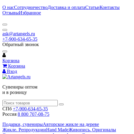
О нас
Сотрудничество
Доставка и оплата
Статьи
Контакты
Отзывы
Избранное
ask@artangels.ru
+7-900-634-65-35
Обратный звонок
Корзина
Корзина
Вход
Сувениры оптом
и в розницу
СПб
+7-900-634-65-35
Россия
8 800 707-08-75
Подарки, сувениры
Авторское жикле на дереве
Жикле. Репродукции
Hand Made
Живопись. Оригиналы