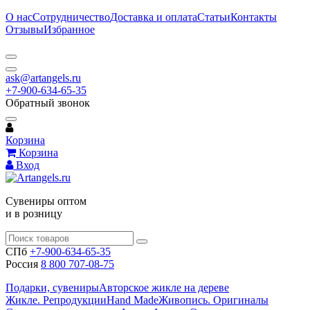
О нас
Сотрудничество
Доставка и оплата
Статьи
Контакты
Отзывы
Избранное
ask@artangels.ru
+7-900-634-65-35
Обратный звонок
Корзина
Корзина
Вход
Сувениры оптом
и в розницу
СПб
+7-900-634-65-35
Россия
8 800 707-08-75
Подарки, сувениры
Авторское жикле на дереве
Жикле. Репродукции
Hand Made
Живопись. Оригиналы