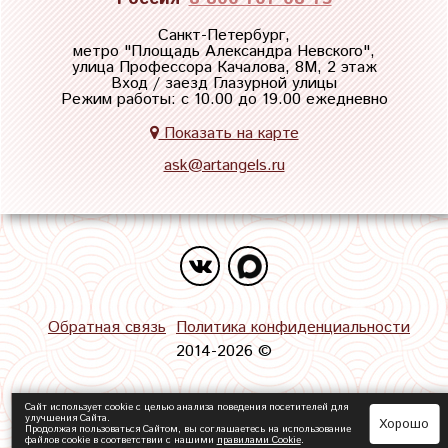
Санкт-Петербург,
метро "
Площадь Александра Невского
",
улица Профессора Качалова, 8М, 2 этаж
Вход / заезд Глазурной улицы
Режим работы: с 10.00 до 19.00 ежедневно
Показать на карте
ask@artangels.ru
Обратная связь
Политика конфиденциальности
2014-2026 ©
Сайт использует cookie с целью анализа поведения посетителей для
улучшения Сайта.
Хорошо
Продолжая пользоваться Сайтом, вы соглашаетесь на использование
файлов cookie в соответствии с нашими
правилами Сookie
.