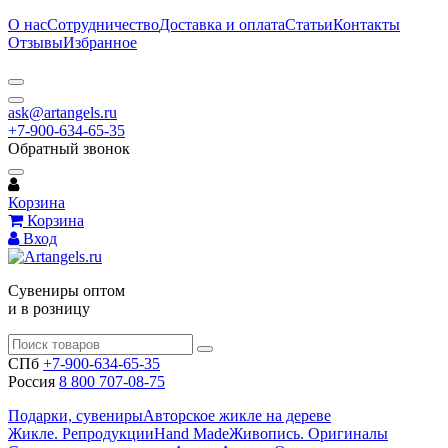
О нас
Сотрудничество
Доставка и оплата
Статьи
Контакты
Отзывы
Избранное
ask@artangels.ru
+7-900-634-65-35
Обратный звонок
Корзина
Корзина
Вход
Сувениры оптом
и в розницу
СПб
+7-900-634-65-35
Россия
8 800 707-08-75
Подарки, сувениры
Авторское жикле на дереве
Жикле. Репродукции
Hand Made
Живопись. Оригиналы