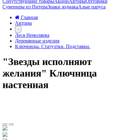
Сопутствующие товары
Акции
Авторы
Оптовики
Сувениры из Питера
Знаки зодиака
Алые паруса
Главная
Авторы
-
Леся Немоляева
Деревянные изделия
Ключницы. Статуэтки. Подставки.
"Звезды исполняют
желания" Ключница
настенная