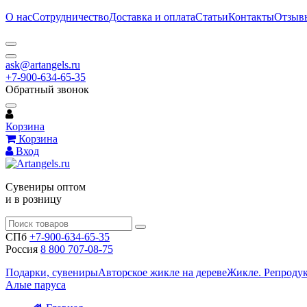
О нас
Сотрудничество
Доставка и оплата
Статьи
Контакты
Отзыв
ask@artangels.ru
+7-900-634-65-35
Обратный звонок
Корзина
Корзина
Вход
Сувениры оптом
и в розницу
СПб
+7-900-634-65-35
Россия
8 800 707-08-75
Подарки, сувениры
Авторское жикле на дереве
Жикле. Репроду
Алые паруса