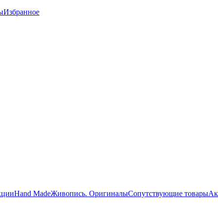
ы
Избранное
кции
Hand Made
Живопись. Оригиналы
Сопутствующие товары
Ак