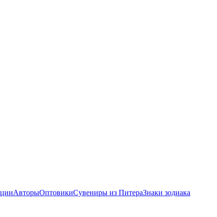
ции
Авторы
Оптовики
Сувениры из Питера
Знаки зодиака