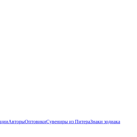
ции
Авторы
Оптовики
Сувениры из Питера
Знаки зодиака