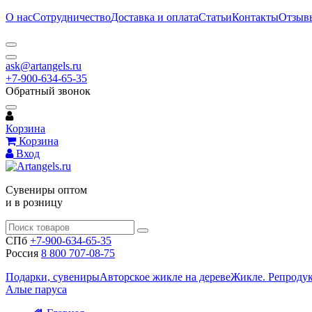
О нас
Сотрудничество
Доставка и оплата
Статьи
Контакты
Отзыв
ask@artangels.ru
+7-900-634-65-35
Обратный звонок
Корзина
Корзина
Вход
Сувениры оптом
и в розницу
СПб
+7-900-634-65-35
Россия
8 800 707-08-75
Подарки, сувениры
Авторское жикле на дереве
Жикле. Репроду
Алые паруса