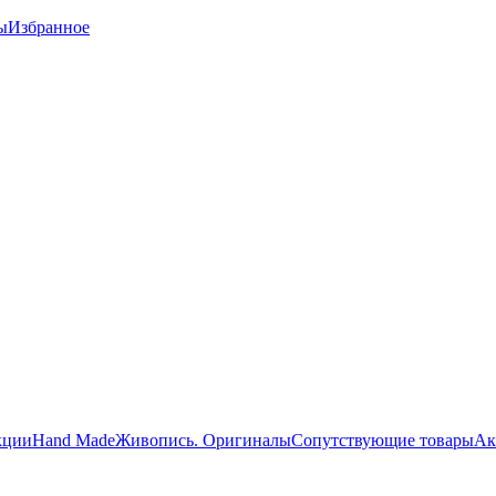
ы
Избранное
кции
Hand Made
Живопись. Оригиналы
Сопутствующие товары
Ак