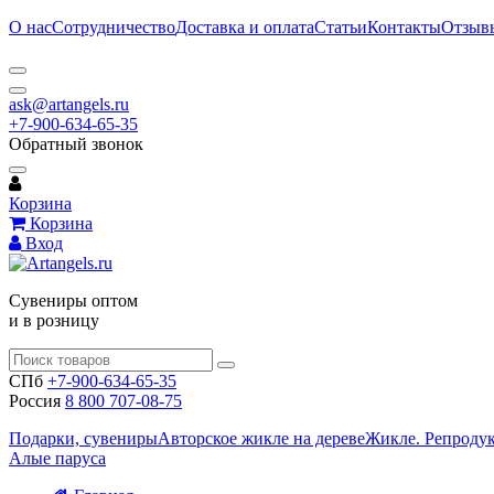
О нас
Сотрудничество
Доставка и оплата
Статьи
Контакты
Отзыв
ask@artangels.ru
+7-900-634-65-35
Обратный звонок
Корзина
Корзина
Вход
Сувениры оптом
и в розницу
СПб
+7-900-634-65-35
Россия
8 800 707-08-75
Подарки, сувениры
Авторское жикле на дереве
Жикле. Репроду
Алые паруса