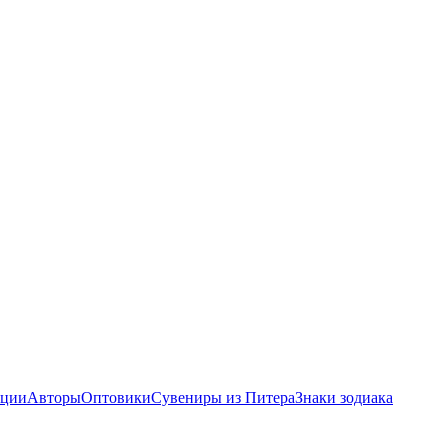
ции
Авторы
Оптовики
Сувениры из Питера
Знаки зодиака