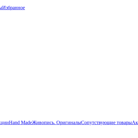
ы
Избранное
кции
Hand Made
Живопись. Оригиналы
Сопутствующие товары
Ак