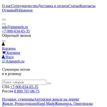
О нас
Сотрудничество
Доставка и оплата
Статьи
Контакты
Отзывы
Избранное
ask@artangels.ru
+7-900-634-65-35
Обратный звонок
Корзина
Корзина
Вход
Сувениры оптом
и в розницу
СПб
+7-900-634-65-35
Россия
8 800 707-08-75
Подарки, сувениры
Авторское жикле на дереве
Жикле. Репродукции
Hand Made
Живопись. Оригиналы